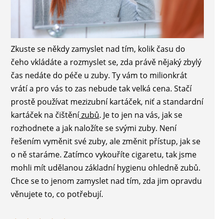
Zkuste se někdy zamyslet nad tím, kolik času do
čeho vkládáte a rozmyslet se, zda právě nějaký zbylý
čas nedáte do péče u zuby. Ty vám to milionkrát
vrátí a pro vás to zas nebude tak velká cena. Stačí
prostě používat mezizubní kartáček, niť a standardní
kartáček na čištění
zubů
. Je to jen na vás, jak se
rozhodnete a jak naložíte se svými zuby.
Není
řešením vyměnit své zuby, ale změnit přístup, jak se
o ně staráme. Zatímco vykouříte cigaretu, tak jsme
mohli mít udělanou základní hygienu ohledně zubů.
Chce se to jenom zamyslet nad tím, zda jim opravdu
věnujete to, co potřebují.