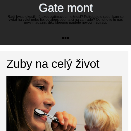
Gate mont
Rádi byste okusili nějakou zajímavou možnost? Potřebujete radu, kam se
vydat na výlet nebo tip, co zlepšit doma či na zahradě? Od toho je tu náš
nový magazín, díky kterému najdete novou inspiraci.
Zuby na celý život