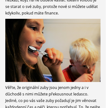
nezkazí, když na ně budete kašlat. Ideální volbou je
se starat o své zuby, protože nové si můžete udělat
kdykoliv, pokud máte finance.
Věřte, že originální zuby jsou jenom jedny a i v
důchodě s nimi můžete překousnout ledasco.
Jediné, co po vás vaše zuby požadují je jim věnovat
každodenní čas a péči, kterou potřebují. To, že nejíte