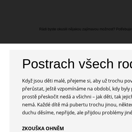
Rádi byste okusili nějakou zajímavou možnost? Potřebujete
Postrach všech ro
Když jsou děti malé, přejeme si, aby už trochu povy
přerůstat, ještě vzpomínáme na období, kdy byly
prostě přeskočit nedá a všichni – jak děti, tak jeji
nemá. Každé dítě má pubertu trochu jinou, některé
duchu děsíme, nepřijde, ale přijdou problémy jiné
ZKOUŠKA OHNĚM