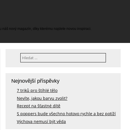
tu náš nový magazín, díky kterému najdete novou inspiraci.
Vyhledávání
Nejnovější příspěvky
7 triků pro štíhlé tělo
Nevíte, jakou barvu zvolit?
Recept na šťastné dítě
S poppers bude všechno hotovo rychle a bez potíží
Výchova nemusí být věda