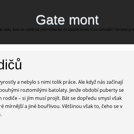
Gate mont
 radu, kam se vydat na výlet nebo tip, co zlepšit doma či na zahradě? Od toho je 
dičů
rostly a nebylo s nimi tolik práce. Ale když nás začínají
 pouhými roztomilými batolaty. Jenže období puberty se
ch rodiče – si jím musí projít. Bát se dopředu smysl však
 mírnější a jiné bouřlivou. Většinou však to, čeho se v
.