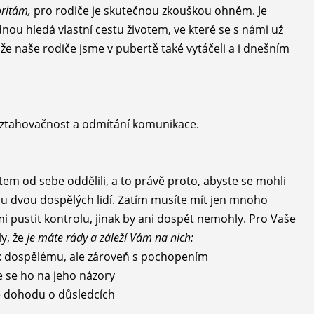
oritám,
pro rodiče je skutečnou zkouškou ohněm. Je
ednou hledá vlastní cestu životem, ve které se s námi už
, že naše rodiče jsme v pubertě také vytáčeli a i dnešním
 vztahovačnost a odmítání komunikace.
tem od sebe oddělili, a to právě proto, abyste se mohli
ahu dvou dospělých lidí. Zatím musíte mít jen mnoho
i pustit kontrolu, jinak by ani dospět nemohly. Pro Vaše
ly, že
je máte rády a záleží Vám na nich:
ko k dospělému, ale zároveň s pochopením
te se ho na jeho názory
ké dohodu o důsledcích