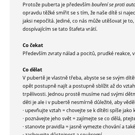
Protože puberta je především
bouření se proti aut
opravdu těžké smířit se s tím, že naše dítě si naj
jaksi nepočítá. Jediné, co nás může utěšovat je to
dospívajícím se tato štafeta vrátí.
Co čekat
Především zvraty nálad a pocitů, prudké reakce,
Co dělat
V pubertě je vlastně třeba, abyste se se svým dítě
opět postupně najít a postupně sblížit až do vzt
trpělivosti. Jednou prostě musíme nad svými dětm
děti je ale i v pubertě nesmírně důležité, aby vědě
· upevňujte vztah = chovejte se k dítěti spíše ja
· poznávejte jeho svět = zajímejte se co dělá, ptej
· stanovte pravidla = jasně vymezte chování a ta
· zachovejte důstojnost a soukromí