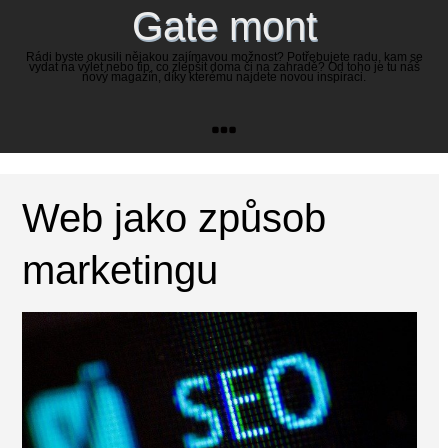
Gate mont
Rádi byste okusili nějakou zajímavou možnost? Potřebujete radu, kam se
vydat na výlet nebo tip, co zlepšit doma či na zahradě? Od toho je tu náš
nový magazín, díky kterému najdete novou inspiraci.
Web jako způsob
marketingu