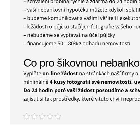
– schválení probíhá rychle a zdarma do 24 hodin
– vaši nebankovní hypotéku můžete kdykoli splatit
– budeme komunikovat s vašimi věřiteli i exekutor
– k žádosti o půjčku stačí jen fotografie vašeho
– nebudeme se vyptávat na účel půjčky
– financujeme 50 – 80% z odhadu nemovitosti
Co pro šikovnou nebanko
Vyplňte
on-line žádost
na stránkách naší firmy a
minimálně
4 kusy fotografií své nemovitosti, u
Do 24 hodin poté vaši žádost posoudíme a sch
zajistit si tak prostředky, které v tuto chvíli nepr