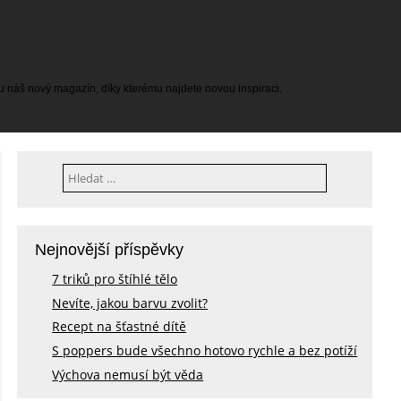
tu náš nový magazín, díky kterému najdete novou inspiraci.
Vyhledávání
Nejnovější příspěvky
7 triků pro štíhlé tělo
Nevíte, jakou barvu zvolit?
Recept na šťastné dítě
S poppers bude všechno hotovo rychle a bez potíží
Výchova nemusí být věda