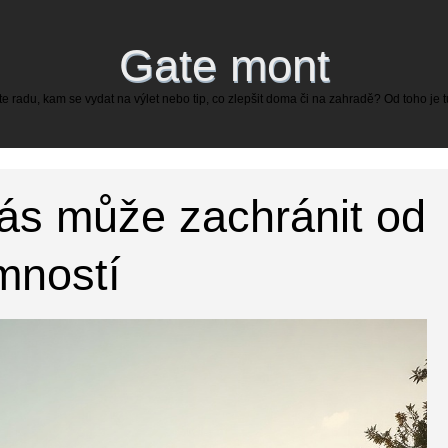
Gate mont
 radu, kam se vydat na výlet nebo tip, co zlepšit doma či na zahradě? Od toho je 
ás může zachránit od
mností