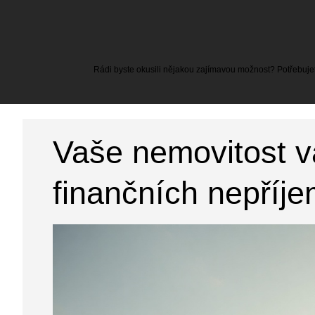
Rádi byste okusili nějakou zajímavou možnost? Potřebujete
Vaše nemovitost v
finančních nepříje