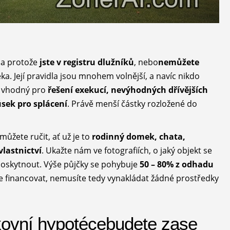
na protože
jste v registru dlužníků
, nebo
nemůžete
ka. Její pravidla jsou mnohem volnější, a navíc nikdo
je vhodný pro
řešení exekucí, nevýhodných dřívějších
úsek pro splácení
. Právě menší částky rozložené do
 můžete ručit, ať už je to
rodinný domek, chata,
vlastnictví
. Ukažte nám ve fotografiích, o jaký objekt se
oskytnout. Výše půjčky se pohybuje
50 – 80% z odhadu
 financovat, nemusíte tedy vynakládat žádné prostředky
kovní hypotécebudete zase