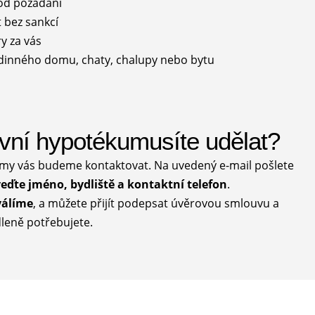
 od požádání
 bez sankcí
y za vás
 rodinného domu, chaty, chalupy nebo bytu
vní hypotékumusíte udělat?
 my vás budeme kontaktovat. Na uvedený e-mail pošlete
veďte jméno, bydliště a kontaktní telefon
.
válíme
, a můžete přijít podepsat úvěrovou smlouvu a
odleně potřebujete.