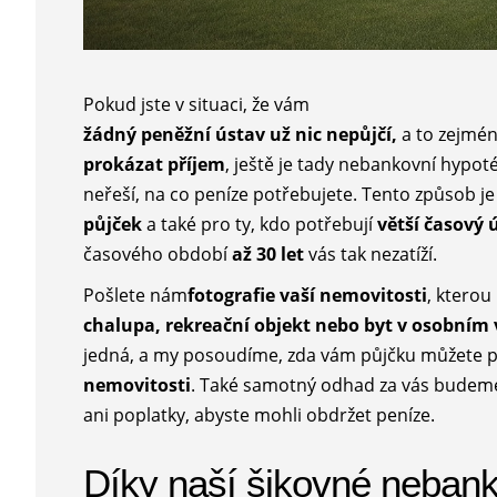
Pokud jste v situaci, že vám
žádný peněžní ústav už nic nepůjčí,
a to zejmé
prokázat příjem
, ještě je tady nebankovní hypoté
neřeší, na co peníze potřebujete. Tento způsob 
půjček
a také pro ty, kdo potřebují
větší časový 
časového období
až 30 let
vás tak nezatíží.
Pošlete nám
fotografie vaší nemovitosti
, kterou
chalupa, rekreační objekt nebo byt v osobním 
jedná, a my posoudíme, zda vám půjčku můžete p
nemovitosti
. Také samotný odhad za vás budeme
ani poplatky, abyste mohli obdržet peníze.
Díky naší šikovné neban