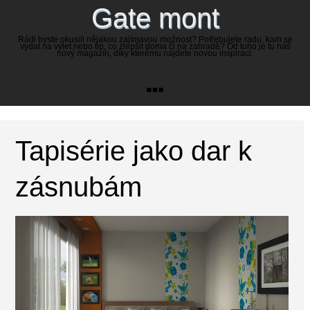
Gate mont
Rádi byste okusili nějakou zajímavou možnost? Potřebujete radu, kam se
vydat na výlet nebo tip, co zlepšit doma či na zahradě? Od toho je tu náš
nový magazín, díky kterému najdete novou inspiraci.
Tapisérie jako dar k
zásnubám