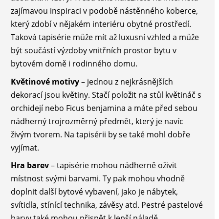
zajímavou inspiraci v podobě nástěnného koberce,
který zdobí v nějakém interiéru obytné prostředí.
Taková tapisérie může mít až luxusní vzhled a může
být součástí výzdoby vnitřních prostor bytu v
bytovém domě i rodinného domu.
Květinové motivy
– jednou z nejkrásnějších
dekorací jsou květiny. Stačí položit na stůl květináč s
orchidejí nebo Ficus benjamina a máte před sebou
nádherný trojrozměrný předmět, který je navíc
živým tvorem. Na tapisérii by se také mohl dobře
vyjímat.
Hra barev
– tapisérie mohou nádherně oživit
místnost svými barvami. Ty pak mohou vhodně
doplnit další bytové vybavení, jako je nábytek,
svítidla, stínící technika, závěsy atd. Pestré pastelové
barvy také mohou přispět k lepší náladě.