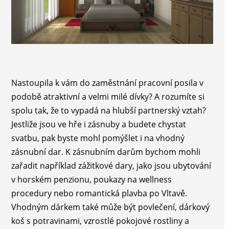
Nastoupila k vám do zaměstnání pracovní posila v
podobě atraktivní a velmi milé dívky? A rozumíte si
spolu tak, že to vypadá na hlubší partnerský vztah?
Jestliže jsou ve hře i zásnuby a budete chystat
svatbu, pak byste mohl pomýšlet i na vhodný
zásnubní dar. K zásnubním darům bychom mohli
zařadit například zážitkové dary, jako jsou ubytování
v horském penzionu, poukazy na wellness
procedury nebo romantická plavba po Vltavě.
Vhodným dárkem také může být povlečení, dárkový
koš s potravinami, vzrostlé pokojové rostliny a