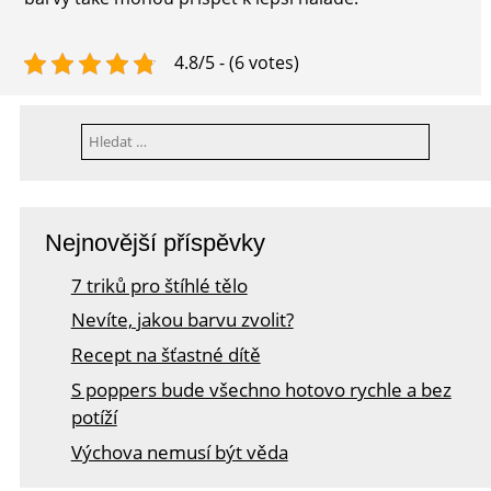
4.8/5 - (6 votes)
Vyhledávání
Nejnovější příspěvky
7 triků pro štíhlé tělo
Nevíte, jakou barvu zvolit?
Recept na šťastné dítě
S poppers bude všechno hotovo rychle a bez
potíží
Výchova nemusí být věda