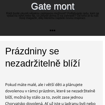
Gate mont
Rádi byste okusili nějakou zajímavou možnost? Potřebujete radu, kam se
vydat na výlet nebo tip, co zlepšit doma či na zahradě? Od toho je tu náš
nový magazín, díky kterému najdete novou inspiraci.
Prázdniny se
nezadržitelně blíží
Pokud máte malé, ale i větší děti a plánujete
dovolenou v rámci prázdnin, které se nezadržitelně
blíží, možná by stálo za to, zvolit zase jednou
Chorvatsko dovolená
. Ať už jste u Jadranu byli nebo