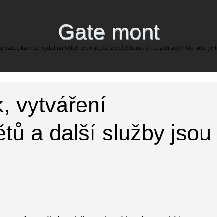
Gate mont
 radu, kam se vydat na výlet nebo tip, co zlepšit doma či na zahradě? Od toho je 
k, vytváření
tů a další služby jsou