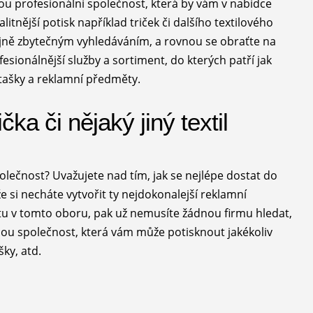
ou profesionální společnost, která by vám v nabídce
tnější potisk například triček či dalšího textilového
ejně zbytečným vyhledáváním, a rovnou se obraťte na
sionálnější služby a sortiment, do kterých patří jak
vé tašky a reklamní předměty.
čka či nějaký jiný textil
polečnost? Uvažujete nad tím, jak se nejlépe dostat do
 si necháte vytvořit ty nejdokonalejší reklamní
tu v tomto oboru, pak už nemusíte žádnou firmu hledat,
nou společnost, která vám může potisknout jakékoliv
šky
, atd.