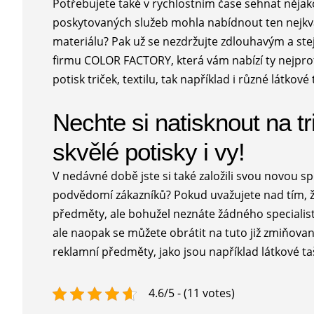
Potřebujete také v rychlostním čase sehnat nějak
poskytovaných služeb mohla nabídnout ten nejkvali
materiálu? Pak už se nezdržujte zdlouhavým a st
firmu COLOR FACTORY, která vám nabízí ty nejprofe
potisk triček, textilu, tak například i různé látko
Nechte si natisknout na tri
skvělé potisky i vy!
V nedávné době jste si také založili svou novou s
podvědomí zákazníků? Pokud uvažujete nad tím, že
předměty, ale bohužel neznáte žádného specialis
ale naopak se můžete obrátit na tuto již zmiňova
reklamní předměty, jako jsou například
látkové ta
4.6/5 - (11 votes)