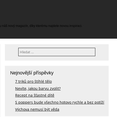
tu náš nový magazín, díky kterému najdete novou inspiraci.
Vyhledávání
Nejnovější příspěvky
7 triků pro štíhlé tělo
Nevíte, jakou barvu zvolit?
Recept na šťastné dítě
S poppers bude všechno hotovo rychle a bez potíží
Výchova nemusí být věda