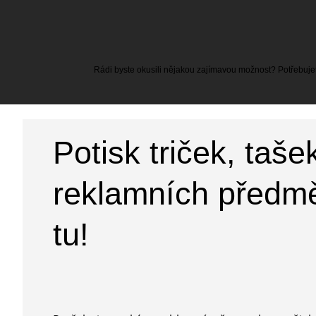
Rádi byste okusili nějakou zajímavou možnost? Potřebujete
Potisk triček, taše
reklamních předmě
tu!