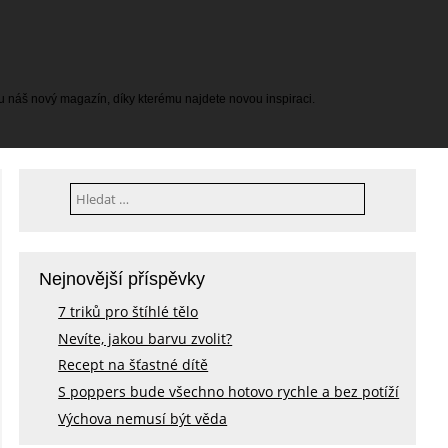
tu náš nový magazín, díky kterému najdete novou inspiraci.
Vyhledávání
Nejnovější příspěvky
7 triků pro štíhlé tělo
Nevíte, jakou barvu zvolit?
Recept na šťastné dítě
S poppers bude všechno hotovo rychle a bez potíží
Výchova nemusí být věda