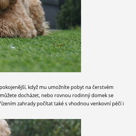
okojenější, když mu umožníte pobyt na čerstvém
u můžete docházet, nebo rovnou rodinný domek se
řízením zahrady počítat také s vhodnou venkovní péčí i