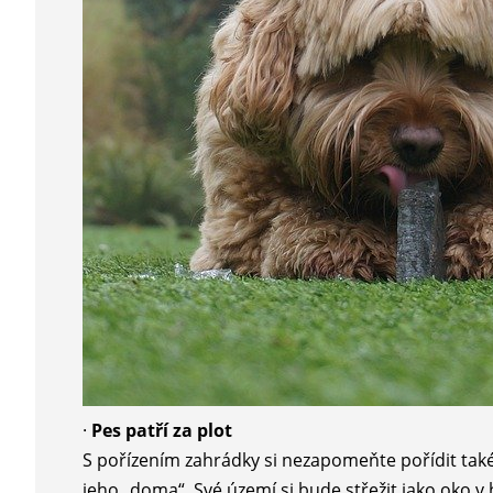
·
Pes patří za plot
S pořízením zahrádky si nezapomeňte pořídit také 
jeho „doma“. Své území si bude střežit jako oko v 