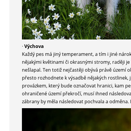
·
Výchova
Každý pes má jiný temperament, a tím i jiné nárok
nějakými květinami či okrasnými stromy, raději je 
nešlapal. Ten totiž nejčastěji obývá právě území o
přesto rozhodnete k výsadbě nějakých rostlinek, j
provázkem, který bude označovat hranici, kam pe
ohraničené území překročí, musí ihned následova
zábrany by měla následovat pochvala a odměna. P