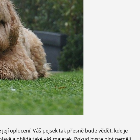
její oplocení. Váš pejsek tak přesně bude vědět, kde je
hlavě a ohlídá také váš majetek. Pokud byste plot neměli,