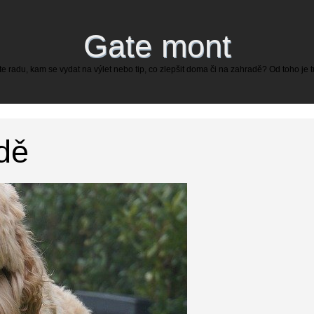
Gate mont
 radu, kam se vydat na výlet nebo tip, co zlepšit doma či na zahradě? Od toho je 
dě