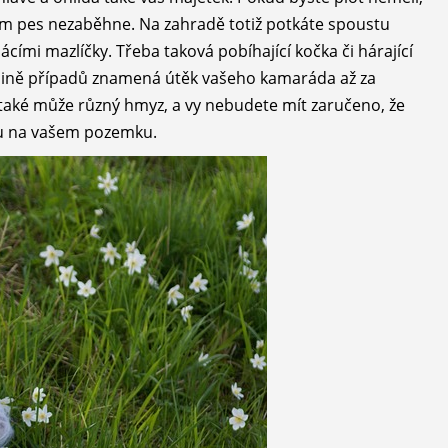
vám pes nezaběhne.
Na zahradě
totiž potkáte spoustu
cími mazlíčky. Třeba taková pobíhající kočka či hárající
tšině případů znamená útěk vašeho kamaráda až za
také může různý hmyz, a vy nebudete mít zaručeno, že
du na vašem pozemku.