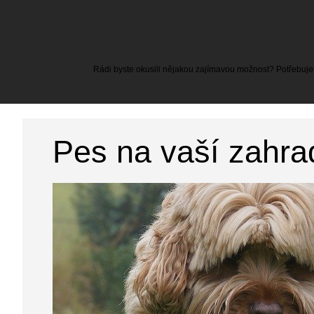
Rádi byste okusili nějakou zajímavou možnost? Potřebujete
Pes na vaší zahra