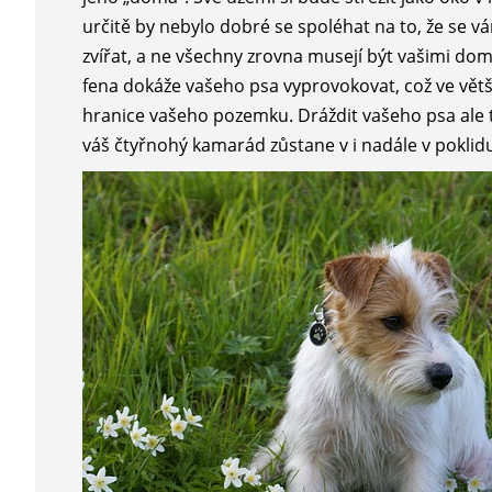
určitě by nebylo dobré se spoléhat na to, že se 
zvířat, a ne všechny zrovna musejí být vašimi domá
fena dokáže vašeho psa vyprovokovat, což ve vě
hranice vašeho pozemku. Dráždit vašeho psa ale 
váš čtyřnohý kamarád zůstane v i nadále v pokli