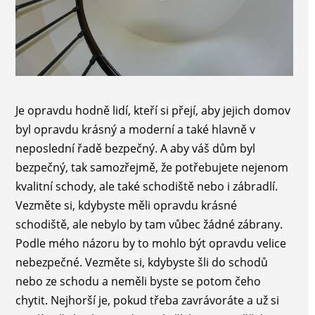
Je opravdu hodně lidí, kteří si přejí, aby jejich domov
byl opravdu krásný a moderní a také hlavně v
neposlední řadě bezpečný. A aby váš dům byl
bezpečný, tak samozřejmě, že potřebujete nejenom
kvalitní schody, ale také schodiště nebo i zábradlí.
Vezměte si, kdybyste měli opravdu krásné
schodiště, ale nebylo by tam vůbec žádné zábrany.
Podle mého názoru by to mohlo být opravdu velice
nebezpečné. Vezměte si, kdybyste šli do schodů
nebo ze schodu a neměli byste se potom čeho
chytit. Nejhorší je, pokud třeba zavrávoráte a už si