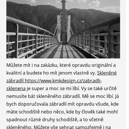
Můžete mít i na zakázku, které opravdu originální a
kvalitní a budete ho mít jenom vlastně vy.
Skleněné
zábradlí https://www.kmkdesign.cz/zabradli-
sklenena
je super a moc se mi líbí. Vy se také určitě
nemusíte bát skleněného zábradlí. Mě se moc líbí. Já
bych doporučovala zábradlí mít opravdu všude, kde
máte schodiště nebo něco, kde by člověk také mohl
spadnout různé druhy schodiště, a to včetně
skleněného. Můžete vše sehnat samozřejmě i na