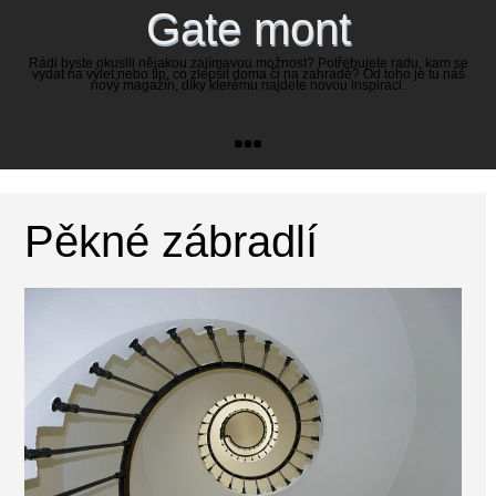
Gate mont
Rádi byste okusili nějakou zajímavou možnost? Potřebujete radu, kam se
vydat na výlet nebo tip, co zlepšit doma či na zahradě? Od toho je tu náš
nový magazín, díky kterému najdete novou inspiraci.
Pěkné zábradlí