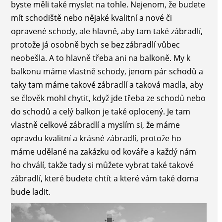
byste měli také myslet na tohle. Nejenom, že budete
mít schodiště nebo nějaké kvalitní a nové či
opravené schody, ale hlavně, aby tam také zábradlí,
protože já osobně bych se bez zábradlí vůbec
neobešla. A to hlavně třeba ani na balkoně. My k
balkonu máme vlastně schody, jenom pár schodů a
taky tam máme takové zábradlí a taková madla, aby
se člověk mohl chytit, když jde třeba ze schodů nebo
do schodů a celý balkon je také oplocený. Je tam
vlastně celkové zábradlí a myslím si, že máme
opravdu kvalitní a krásné zábradlí, protože ho
máme udělané na zakázku od kováře a každý nám
ho chválí, takže tady si můžete vybrat také takové
zábradlí, které budete chtít a které vám také doma
bude ladit.