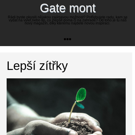
Gate mont
Rádi byste okusili nějakou zajímavou možnost? Potřebujete radu, kam se
vydat na výlet nebo tip, co zlepšit doma či na zahradě? Od toho je tu náš
nový magazín, díky kterému najdete novou inspiraci.
Lepší zítřky