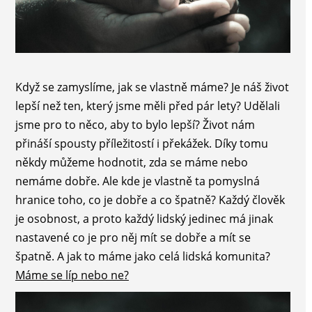
Když se zamyslíme, jak se vlastně máme? Je náš život
lepší než ten, který jsme měli před pár lety? Udělali
jsme pro to něco, aby to bylo lepší? Život nám
přináší spousty příležitostí i překážek. Díky tomu
někdy můžeme hodnotit, zda se máme nebo
nemáme dobře. Ale kde je vlastně ta pomyslná
hranice toho, co je dobře a co špatně? Každý člověk
je osobnost, a proto každý lidský jedinec má jinak
nastavené co je pro něj mít se dobře a mít se
špatně. A jak to máme jako celá lidská komunita?
Máme se líp nebo ne?